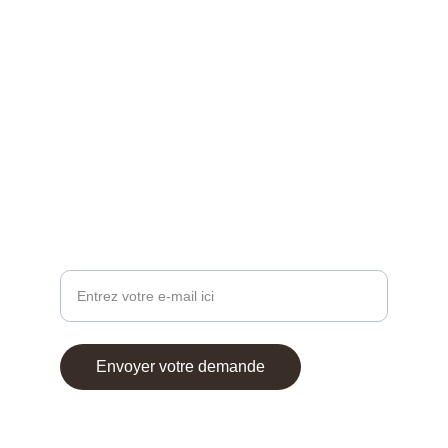
CONTACT 
Gn.carrelage@gmail.com
06 95 51 15 76 
Des questions ?
Votre adresse e-mail
Envoyer votre demande