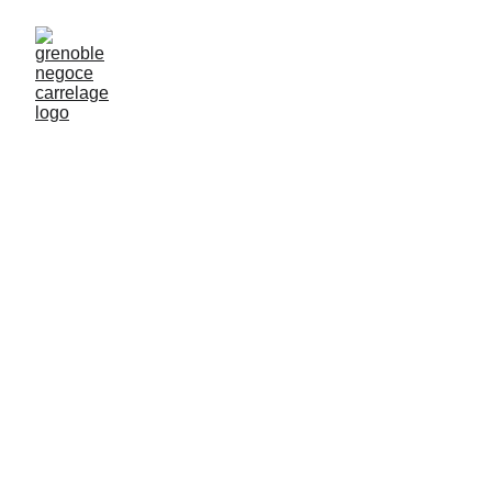
Galerie
Découvrez nos réalisations en carrelage et 
revêtements de sol haut de gamme.